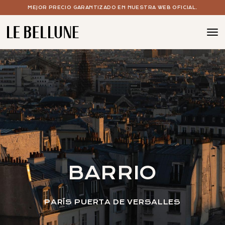
MEJOR PRECIO GARANTIZADO EN NUESTRA WEB OFICIAL.
BOUTIQUE HOTEL PARIS 15
LAS HABITACIONES
EL SPA CON PISCINA
EL BAR DE CÓCTELES Y VINOS
SUS EVENTOS
LAS OFERTAS
BARRIO
PARÍS PUERTA DE VERSALLES
EL CONCEPTO
LA GALERÍA