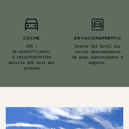
COCHE
ESTACIONAMIENTO
GPS :
Acerca del hotel hay
48.8342977114603,
varios aparcamientos
2.285209569325584
de pago subterráneos y
Autovía A86 está muy
seguros
próxima