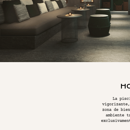
EL BAR DE CÓCTELES Y VINOS
HO
La pisc
vigorizante,
zona de bien
ambiente t
exclusivamen