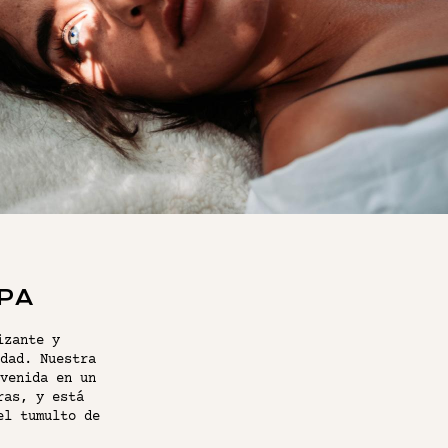
EL SPA CON PISCINA
SPA
izante y
dad. Nuestra
venida en un
ras, y está
el tumulto de