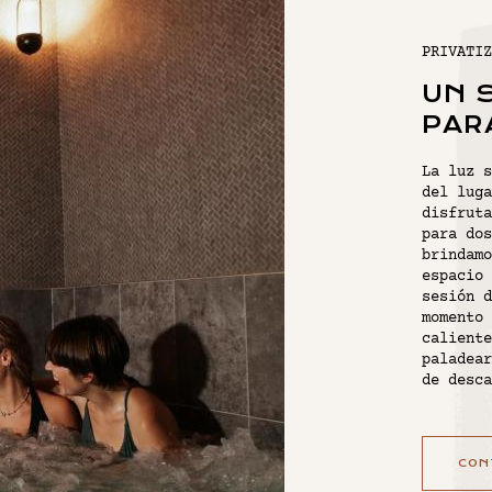
PRIVATIZ
UN 
PAR
La luz s
del luga
disfruta
para dos
brindamo
espacio 
sesión d
momento 
caliente
paladear
de desc
CON