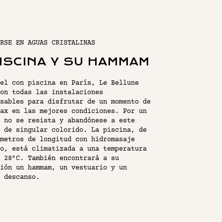
RSE EN AGUAS CRISTALINAS
UE HOTEL PARIS 15
PISCINA Y SU HAMMAM
el con piscina en París, Le Bellune
ABITACIONES
on todas las instalaciones
sables para disfrutar de un momento de
ax en las mejores condiciones. Por un
 no se resista y abandónese a este
 CON PISCINA
 de singular colorido. La piscina, de
metros de longitud con hidromasaje
o, está climatizada a una temperatura
 DE CÓCTELES Y
 28°C. También encontrará a su
ión un hammam, un vestuario y un
 descanso.
VENTOS