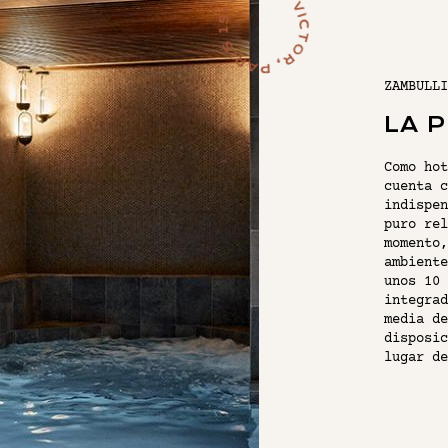
ZAMBULLI
BOUTIQ
LA 
Como hot
LAS H
cuenta c
indispen
puro rel
momento,
EL SPA
ambiente
unos 10 
integrad
EL BAR
media de
disposic
VINOS
lugar de
SUS E