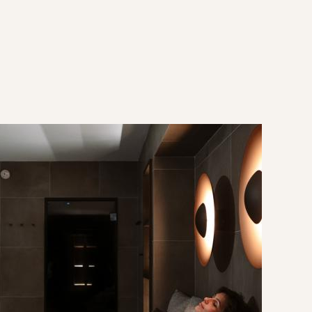
FERTAS
O
GAUCHE
OS