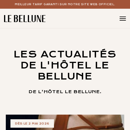
MEILLEUR TARIF GARANTI SUR NOTRE SITE WEB OFFICIEL.
BOUTIQUE HOTEL PARIS 15
LES CHAMBRES
LES ACTUALITÉS
LE SPA AVEC PISCINE
DE L'HÔTEL LE
LE BAR À COCKTAILS
BELLUNE
VOS ÉVÉNEMENTS
DE L'HÔTEL LE BELLUNE.
LES OFFRES
LE CONCEPT
DÈS LE 2 MAI 2026
LA GALERIE