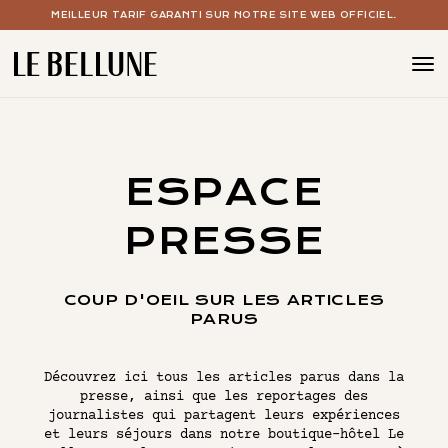
MEILLEUR TARIF GARANTI SUR NOTRE SITE WEB OFFICIEL.
BOUTIQUE HOTEL PARIS 15
LES CHAMBRES
ESPACE
LE SPA AVEC PISCINE
PRESSE
LE BAR À COCKTAILS
VOS ÉVÉNEMENTS
COUP D'OEIL SUR LES ARTICLES
PARUS
LES OFFRES
Découvrez ici tous les articles parus dans la
presse, ainsi que les reportages des
LE CONCEPT
journalistes qui partagent leurs expériences
LA GALERIE
et leurs séjours dans notre boutique-hôtel Le