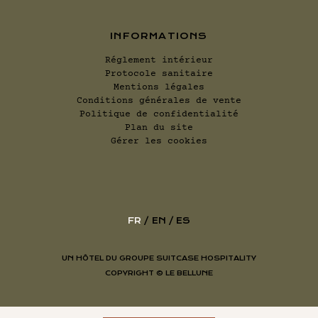
INFORMATIONS
Réglement intérieur
Protocole sanitaire
Mentions légales
Conditions générales de vente
Politique de confidentialité
Plan du site
Gérer les cookies
FR
EN
ES
UN HÔTEL DU GROUPE SUITCASE HOSPITALITY
COPYRIGHT ©
LE BELLUNE