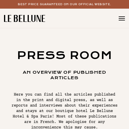
BEST PRICE GUARANTEED ON OUR OFFICIAL WEBSITE.
BOUTIQUE HOTEL PARIS 15
THE ROOMS
PRESS ROOM
THE SPA WITH POOL
COCKTAIL & WINE BAR
AN OVERVIEW OF PUBLISHED
ARTICLES
YOUR EVENTS
OUR OFFERS
Here you can find all the articles published
in the print and digital press, as well as
reports and interviews about their experiences
and stays at our boutique hotel Le Bellune
THE CONCEPT
Hotel & Spa Paris! Most of these publications
are in French. We apologise for any
THE GALLERY
inconvenience this may cause.