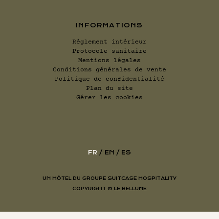
INFORMATIONS
Réglement intérieur
Protocole sanitaire
Mentions légales
Conditions générales de vente
Politique de confidentialité
Plan du site
Gérer les cookies
FR
EN
ES
UN HÔTEL DU GROUPE SUITCASE HOSPITALITY
COPYRIGHT ©
LE BELLUNE