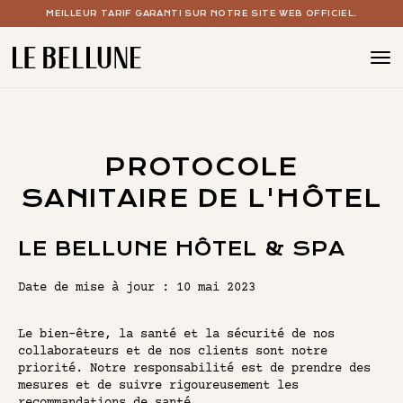
MEILLEUR TARIF GARANTI SUR NOTRE SITE WEB OFFICIEL.
BOUTIQUE HOTEL PARIS 15
LES CHAMBRES
PROTOCOLE
LE SPA AVEC PISCINE
SANITAIRE DE L'HÔTEL
LE BAR À COCKTAILS
LE BELLUNE HÔTEL & SPA
VOS ÉVÉNEMENTS
Date de mise à jour : 10 mai 2023
LES OFFRES
Le bien-être, la santé et la sécurité de nos
collaborateurs et de nos clients sont notre
LE CONCEPT
priorité. Notre responsabilité est de prendre des
mesures et de suivre rigoureusement les
LA GALERIE